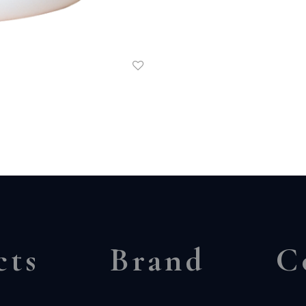
cts
Brand
C