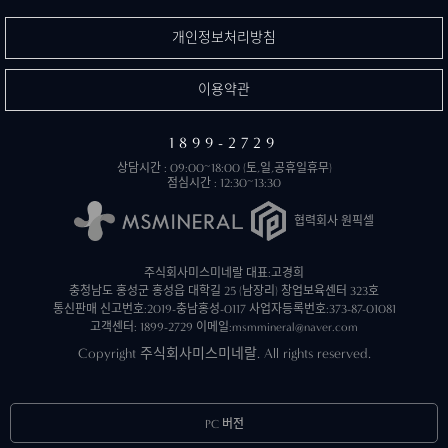
개인정보처리방침
이용약관
1899-2729
상담시간 : 09:00~18:00 (토,일,공휴일휴무)
점심시간 : 12:30~13:30
협력회사 원픽셀
주식회사미스미네랄 대표:고경희
충청남도 홍성군 홍성읍 대학길 25 (남장리) 창업보육센터 323호
통신판매 신고번호:2019-충남홍성-0117
사업자등록번호:373-87-01081
고객센터: 1899-2729
이메일:msmmineral@naver.com
Copyright 주식회사미스미네랄. All rights reserved.
PC 버전