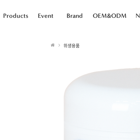
Products
Event
Brand
OEM&ODM
N
위생용품