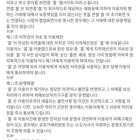
이라고 하고 후자를 피연결 “몰”(웹사이트)이라고 합니다.
연결“몰”은 피연결“몰”이 독자적으로 제공하는 재화등에 의하여 이용자와 행
하는 거래에 대해서 보증책임을 지지 않는다는 뜻을 연결“몰”의 초기화면 또
는 연결되는 시점의 팝업화면으로 명시한 경우에는 그 거래에 대한 보증책임
을 지지 않습니다.
TOP
제22조(저작권의 귀속 및 이용제한)
“몰“이 작성한 저작물에 대한 저작권 기타 지적재산권은 ”몰“에 귀속합니다.
이용자는 “몰”을 이용함으로써 얻은 정보 중 “몰”에게 지적재산권이 귀속된 정
보를 “몰”의 사전 승낙없이 복제, 송신, 출판, 배포, 방송 기타 방법에 의하여 영
리목적으로 이용하거나 제3자에게 이용하게 하여서는 안됩니다.
“몰”은 약정에 따라 이용자에게 귀속된 저작권을 사용하는 경우 당해 이용자
에게 통보하여야 합니다.
TOP
제23조(분쟁해결)
“몰”은 이용자가 제기하는 정당한 의견이나 불만을 반영하고 그 피해를 보상
처리하기 위하여 피해보상처리기구를 설치?운영합니다.
“몰”은 이용자로부터 제출되는 불만사항 및 의견은 우선적으로 그 사항을 처
리합니다. 다만, 신속한 처리가 곤란한 경우에는 이용자에게 그 사유와 처리일
정을 즉시 통보해 드립니다.
“몰”과 이용자간에 발생한 전자상거래 분쟁과 관련하여 이용자의 피해구제신
청이 있는 경우에는 공정거래위원회 또는 시·도지사가 의뢰하는 분쟁조정기관
의 조정에 따를 수 있습니다.
TOP