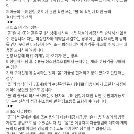
이 약관에 동의하고 위 3.호의 사항을 확인하거나 거부하는 표시(예, 마우스 클
릭)
재화등의 구매신청 및 이에 관한 확인 또는 “몰”의 확인에 대한 동의
결제방법의 선택
TOP
제10조 (계약의 성립)
“몰”은 제9조와 같은 구매신청에 대하여 다음 각호에 해당하면 승낙하지 않을
수 있습니다. 다만, 미성년자와 계약을 체결하는 경우에는 법정대리인의 동의
를 얻지 못하면 미성년자 본인 또는 법정대리인이 계약을 취소할 수 있다는 내
용을 고지하여야 합니다.
신청 내용에 허위, 기재누락, 오기가 있는 경우
미성년자가 담배, 주류등 청소년보호법에서 금지하는 재화 및 용역을 구매하
는 경우
기타 구매신청에 승낙하는 것이 “몰” 기술상 현저히 지장이 있다고 판단하는
경우
“몰”의 승낙이 제12조제1항의 수신확인통지형태로 이용자에게 도달한 시점에
계약이 성립한 것으로 봅니다.
“몰”의 승낙의 의사표시에는 이용자의 구매 신청에 대한 확인 및 판매가능 여
부, 구매신청의 정정 취소등에 관한 정보등을 포함하여야 합니다.
TOP
제11조(지급방법)
“몰”에서 구매한 재화 또는 용역에 대한 대금지급방법은 다음 각호의 방법중
가용한 방법으로 할 수 있습니다. 단, “몰”은 이용자의 지급방법에 대하여 재화
등의 대금에 어떠한 명목의 수수료도 추가하여 징수할 수 없습니다.