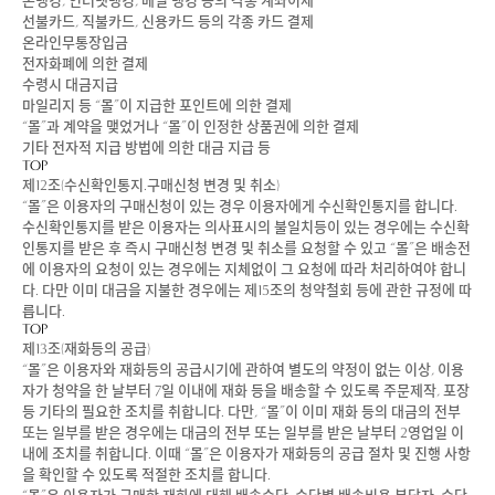
폰뱅킹, 인터넷뱅킹, 메일 뱅킹 등의 각종 계좌이체
선불카드, 직불카드, 신용카드 등의 각종 카드 결제
온라인무통장입금
전자화폐에 의한 결제
수령시 대금지급
마일리지 등 “몰”이 지급한 포인트에 의한 결제
“몰”과 계약을 맺었거나 “몰”이 인정한 상품권에 의한 결제
기타 전자적 지급 방법에 의한 대금 지급 등
TOP
제12조(수신확인통지.구매신청 변경 및 취소)
“몰”은 이용자의 구매신청이 있는 경우 이용자에게 수신확인통지를 합니다.
수신확인통지를 받은 이용자는 의사표시의 불일치등이 있는 경우에는 수신확
인통지를 받은 후 즉시 구매신청 변경 및 취소를 요청할 수 있고 “몰”은 배송전
에 이용자의 요청이 있는 경우에는 지체없이 그 요청에 따라 처리하여야 합니
다. 다만 이미 대금을 지불한 경우에는 제15조의 청약철회 등에 관한 규정에 따
릅니다.
TOP
제13조(재화등의 공급)
“몰”은 이용자와 재화등의 공급시기에 관하여 별도의 약정이 없는 이상, 이용
자가 청약을 한 날부터 7일 이내에 재화 등을 배송할 수 있도록 주문제작, 포장
등 기타의 필요한 조치를 취합니다. 다만, “몰”이 이미 재화 등의 대금의 전부
또는 일부를 받은 경우에는 대금의 전부 또는 일부를 받은 날부터 2영업일 이
내에 조치를 취합니다. 이때 “몰”은 이용자가 재화등의 공급 절차 및 진행 사항
을 확인할 수 있도록 적절한 조치를 합니다.