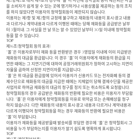
제2항제2호 내지 제4호의 경우에 “몰”이 사전에 청약철회 등이 제한되는 사실
을 소비자가 쉽게 알 수 있는 곳에 명기하거나 시용상품을 제공하는 등의 조치
를 하지 않았다면 이용자의 청약철회등이 제한되지 않습니다.
이용자는 제1항 및 제2항의 규정에 불구하고 재화등의 내용이 표시·광고 내용
과 다르거나 계약내용과 다르게 이행된 때에는 당해 재화등을 공급받은 날부
터 3월이내, 그 사실을 안 날 또는 알 수 있었던 날부터 30일 이내에 청약철회
등을 할 수 있습니다.
TOP
제16조(청약철회 등의 효과)
“몰”은 이용자로부터 재화 등을 반환받은 경우 3영업일 이내에 이미 지급받은
재화등의 대금을 환급합니다. 이 경우 “몰”이 이용자에게 재화등의 환급을 지
연한 때에는 그 지연기간에 대하여 공정거래위원회가 정하여 고시하는 지연이
자율을 곱하여 산정한 지연이자를 지급합니다.
“몰”은 위 대금을 환급함에 있어서 이용자가 신용카드 또는 전자화폐 등의 결
제수단으로 재화등의 대금을 지급한 때에는 지체없이 당해 결제수단을 제공한
사업자로 하여금 재화등의 대금의 청구를 정지 또는 취소하도록 요청합니다.
청약철회등의 경우 공급받은 재화등의 반환에 필요한 비용은 이용자가 부담합
니다. “몰”은 이용자에게 청약철회등을 이유로 위약금 또는 손해배상을 청구
하지 않습니다. 다만 재화등의 내용이 표시·광고 내용과 다르거나 계약내용과
다르게 이행되어 청약철회등을 하는 경우 재화등의 반환에 필요한 비용은
“몰”이 부담합니다.
이용자가 재화등을 제공받을때 발송비를 부담한 경우에 “몰”은 청약철회시 그
비용을 누가 부담하는지를 이용자가 알기 쉽도록 명확하게 표시합니다.
TOP