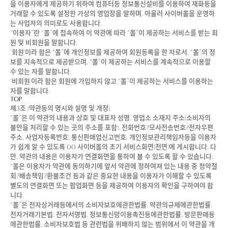
을 이용자에게 제공하기 위하여 컴퓨터등 정보통신설비를 이용하여 재화등을
거래할 수 있도록 설정한 가상의 영업장을 말하며, 아울러 사이버몰을 운영하
는 사업자의 의미로도 사용합니다.
“이용자”란 “몰”에 접속하여 이 약관에 따라 “몰”이 제공하는 서비스를 받는 회
원 및 비회원을 말합니다.
‘회원'이라 함은 “몰”에 개인정보를 제공하여 회원등록을 한 자로서, “몰”의 정
보를 지속적으로 제공받으며, “몰”이 제공하는 서비스를 계속적으로 이용할
수 있는 자를 말합니다.
‘비회원'이라 함은 회원에 가입하지 않고 “몰”이 제공하는 서비스를 이용하는
자를 말합니다.
TOP
제3조 (약관등의 명시와 설명 및 개정)
“몰”은 이 약관의 내용과 상호 및 대표자 성명, 영업소 소재지 주소(소비자의
불만을 처리할 수 있는 곳의 주소를 포함), 전화번호?모사전송번호?전자우편
주소, 사업자등록번호, 통신판매업신고번호, 개인정보관리책임자등을 이용자
가 쉽게 알 수 있도록 00 사이버몰의 초기 서비스화면(전면)에 게시합니다. 다
만, 약관의 내용은 이용자가 연결화면을 통하여 볼 수 있도록 할 수 있습니다.
“몰은 이용자가 약관에 동의하기에 앞서 약관에 정하여져 있는 내용 중 청약철
회?배송책임?환불조건 등과 같은 중요한 내용을 이용자가 이해할 수 있도록
별도의 연결화면 또는 팝업화면 등을 제공하여 이용자의 확인을 구하여야 합
니다.
“몰”은 전자상거래등에서의 소비자보호에관한법률, 약관의규제에관한법률,
전자거래기본법, 전자서명법, 정보통신망이용촉진등에관한법률, 방문판매등
에관한법률, 소비자보호법 등 관련법을 위배하지 않는 범위에서 이 약관을 개