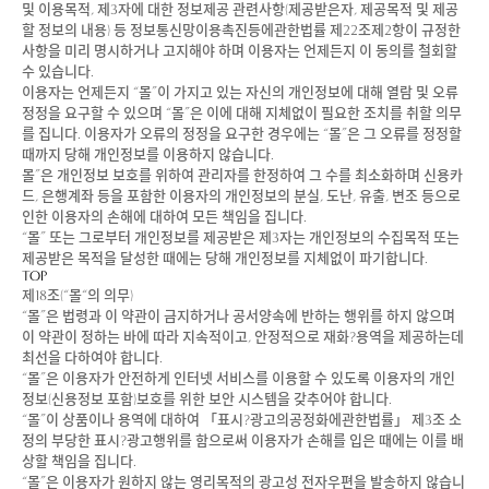
및 이용목적, 제3자에 대한 정보제공 관련사항(제공받은자, 제공목적 및 제공
할 정보의 내용) 등 정보통신망이용촉진등에관한법률 제22조제2항이 규정한
사항을 미리 명시하거나 고지해야 하며 이용자는 언제든지 이 동의를 철회할
수 있습니다.
이용자는 언제든지 “몰”이 가지고 있는 자신의 개인정보에 대해 열람 및 오류
정정을 요구할 수 있으며 “몰”은 이에 대해 지체없이 필요한 조치를 취할 의무
를 집니다. 이용자가 오류의 정정을 요구한 경우에는 “몰”은 그 오류를 정정할
때까지 당해 개인정보를 이용하지 않습니다.
몰”은 개인정보 보호를 위하여 관리자를 한정하여 그 수를 최소화하며 신용카
드, 은행계좌 등을 포함한 이용자의 개인정보의 분실, 도난, 유출, 변조 등으로
인한 이용자의 손해에 대하여 모든 책임을 집니다.
“몰” 또는 그로부터 개인정보를 제공받은 제3자는 개인정보의 수집목적 또는
제공받은 목적을 달성한 때에는 당해 개인정보를 지체없이 파기합니다.
TOP
제18조(“몰“의 의무)
“몰”은 법령과 이 약관이 금지하거나 공서양속에 반하는 행위를 하지 않으며
이 약관이 정하는 바에 따라 지속적이고, 안정적으로 재화?용역을 제공하는데
최선을 다하여야 합니다.
“몰”은 이용자가 안전하게 인터넷 서비스를 이용할 수 있도록 이용자의 개인
정보(신용정보 포함)보호를 위한 보안 시스템을 갖추어야 합니다.
“몰”이 상품이나 용역에 대하여 「표시?광고의공정화에관한법률」 제3조 소
정의 부당한 표시?광고행위를 함으로써 이용자가 손해를 입은 때에는 이를 배
상할 책임을 집니다.
“몰”은 이용자가 원하지 않는 영리목적의 광고성 전자우편을 발송하지 않습니