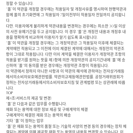
정할 수 있습니다.
“몰”이 약관을 개정할 경우에는 적용일자 및 개정사유를 명시하여 현행약관과
함께 몰의 초기화면에 그 적용일자 7일이전부터 적용일자 전일까지 공지합니
다.
다만, 이용자에게 불리하게 약관내용을 변경하는 경우에는 최소한 30일 이상
의 사전 유예기간을 두고 공지합니다. 이 경우 "몰“은 개정전 내용과 개정후 내
용을 명확하게 비교하여 이용자가 알기 쉽도록 표시합니다.
“몰”이 약관을 개정할 경우에는 그 개정약관은 그 적용일자 이후에 체결되는
계약에만 적용되고 그 이전에 이미 체결된 계약에 대해서는 개정전의 약관조
항이 그대로 적용됩니다. 다만 이미 계약을 체결한 이용자가 개정약관 조항의
적용을 받기를 원하는 뜻을 제3항에 의한 개정약관의 공지기간내에 ‘몰“에 송
신하여 ”몰“의 동의를 받은 경우에는 개정약관 조항이 적용됩니다.
이 약관에서 정하지 아니한 사항과 이 약관의 해석에 관하여는 전자상거래등
에서의소비자보호에관한법률, 약관의규제등에관한법률, 공정거래위원회가
정하는 전자상거래등에서의소비자보호지침 및 관계법령 또는 상관례에 따릅
니다.
TOP
제4조(서비스의 제공 및 변경)
“몰”은 다음과 같은 업무를 수행합니다.
재화 또는 용역에 대한 정보 제공 및 구매계약의 체결
구매계약이 체결된 재화 또는 용역의 배송
기타 “몰”이 정하는 업무
“몰”은 재화 또는 용역의 품절 또는 기술적 사양의 변경 등의 경우에는 장차 체
결되는 계약에 의해 제공할 재화 또는 용역의 내용을 변경할 수 있습니다. 이