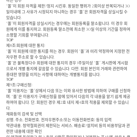
하는 경우
“몰”이 회원 자격을 제한?정지 시킨후, 동일한 행위가 2회이상 반복되거나 30
일이내에 그 사유가 시정되지 아니하는 경우 “몰”은 회원자격을 상실시킬 수
있습니다.
“몰”이 회원자격을 상실시키는 경우에는 회원등록을 말소합니다. 이 경우 회
원에게 이를 통지하고, 회원등록 말소전에 최소한 30일 이상의 기간을 정하여
소명할 기회를 부여합니다.
TOP
제8조(회원에 대한 통지)
“몰”이 회원에 대한 통지를 하는 경우, 회원이 “몰”과 미리 약정하여 지정한 전
자우편 주소로 할 수 있습니다.
“몰”은 불특정다수 회원에 대한 통지의 경우 1주일이상 “몰” 게시판에 게시함
으로서 개별 통지에 갈음할 수 있습니다. 다만, 회원 본인의 거래와 관련하여
중대한 영향을 미치는 사항에 대하여는 개별통지를 합니다.
TOP
제9조(구매신청)
“몰”이용자는 “몰”상에서 다음 또는 이와 유사한 방법에 의하여 구매를 신청하
며, “몰”은 이용자가 구매신청을 함에 있어서 다음의 각 내용을 알기 쉽게 제공
하여야 합니다. 단, 회원인 경우 제2호 내지 제4호의 적용을 제외할 수 있습니
다.
재화등의 검색 및 선택
성명, 주소, 전화번호, 전자우편주소(또는 이동전화번호) 등의 입력
약관내용, 청약철회권이 제한되는 서비스, 배송료?설치비 등의 비용부담과 관
련한 내용에 대한 확인