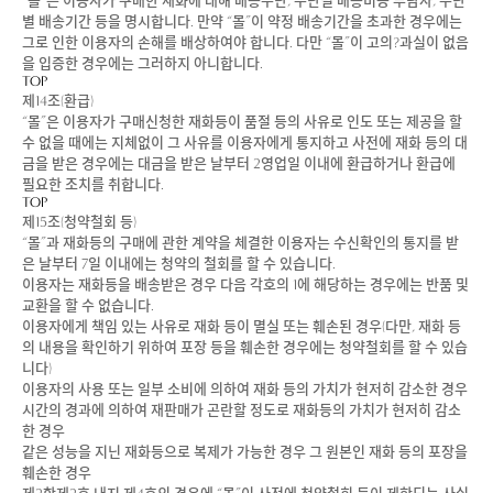
“몰”은 이용자가 구매한 재화에 대해 배송수단, 수단별 배송비용 부담자, 수단
별 배송기간 등을 명시합니다. 만약 “몰”이 약정 배송기간을 초과한 경우에는
그로 인한 이용자의 손해를 배상하여야 합니다. 다만 “몰”이 고의?과실이 없음
을 입증한 경우에는 그러하지 아니합니다.
TOP
제14조(환급)
“몰”은 이용자가 구매신청한 재화등이 품절 등의 사유로 인도 또는 제공을 할
수 없을 때에는 지체없이 그 사유를 이용자에게 통지하고 사전에 재화 등의 대
금을 받은 경우에는 대금을 받은 날부터 2영업일 이내에 환급하거나 환급에
필요한 조치를 취합니다.
TOP
제15조(청약철회 등)
“몰”과 재화등의 구매에 관한 계약을 체결한 이용자는 수신확인의 통지를 받
은 날부터 7일 이내에는 청약의 철회를 할 수 있습니다.
이용자는 재화등을 배송받은 경우 다음 각호의 1에 해당하는 경우에는 반품 및
교환을 할 수 없습니다.
이용자에게 책임 있는 사유로 재화 등이 멸실 또는 훼손된 경우(다만, 재화 등
의 내용을 확인하기 위하여 포장 등을 훼손한 경우에는 청약철회를 할 수 있습
니다)
이용자의 사용 또는 일부 소비에 의하여 재화 등의 가치가 현저히 감소한 경우
시간의 경과에 의하여 재판매가 곤란할 정도로 재화등의 가치가 현저히 감소
한 경우
같은 성능을 지닌 재화등으로 복제가 가능한 경우 그 원본인 재화 등의 포장을
훼손한 경우