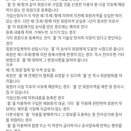
“몰”은 제1항과 같이 회원으로 가입할 것을 신청한 이용자 중 다음 각호에 해당
하지 않는 한 회원으로 등록합니다.
가입신청자가 이 약관 제7조제3항에 의하여 이전에 회원자격을 상실한 적이
있는 경우, 다만 제7조제3항에 의한 회원자격 상실후 3년이 경과한 자로서
“몰”의 회원재가입 승낙을 얻은 경우에는 예외로 한다.
등록 내용에 허위, 기재누락, 오기가 있는 경우
기타 회원으로 등록하는 것이 “몰”의 기술상 현저히 지장이 있다고 판단되는
경우
회원가입계약의 성립시기는 “몰”의 승낙이 회원에게 도달한 시점으로 합니다.
회원은 제15조제1항에 의한 등록사항에 변경이 있는 경우, 즉시 전자우편 기타
방법으로 “몰”에 대하여 그 변경사항을 알려야 합니다.
TOP
제7조(회원 탈퇴 및 자격 상실 등)
회원은 “몰”에 언제든지 탈퇴를 요청할 수 있으며 “몰”은 즉시 회원탈퇴를 처
리합니다.
회원이 다음 각호의 사유에 해당하는 경우, “몰”은 회원자격을 제한 및 정지시
킬 수 있습니다.
가입신청시에 허위내용을 등록한 경우
“몰”을 이용하여 구입한 재화등의 대금, 기타 “몰”이용에 관련하여 회원이 부
담하는 채무를 기일에 지급하지 않는 경우
다른사람의 “몰” 이용을 방해하거나 그 정보를 도용하는 등 전자상거래 질서
를 위협하는 경우
“몰”을 이용하여 법령 또는 이 약관이 금지하거나 공서양속에 반하는 행위를