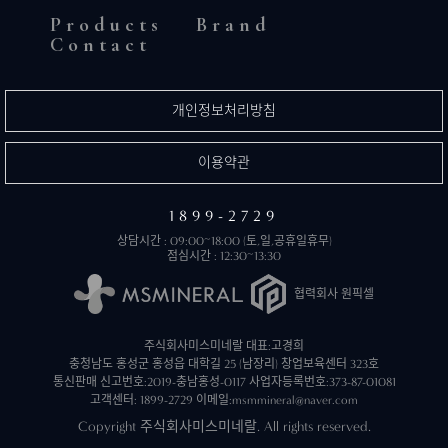
Products
Brand
Contact
개인정보처리방침
이용약관
1899-2729
상담시간 : 09:00~18:00 (토,일,공휴일휴무)
점심시간 : 12:30~13:30
협력회사 원픽셀
주식회사미스미네랄 대표:고경희
충청남도 홍성군 홍성읍 대학길 25 (남장리) 창업보육센터 323호
통신판매 신고번호:2019-충남홍성-0117
사업자등록번호:373-87-01081
고객센터: 1899-2729
이메일:msmmineral@naver.com
Copyright 주식회사미스미네랄. All rights reserved.