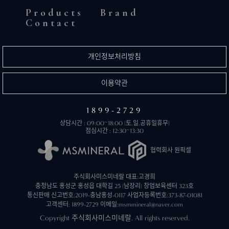
Products
Brand
Contact
개인정보처리방침
이용약관
1899-2729
상담시간 : 09:00~18:00 (토,일,공휴일휴무)
점심시간 : 12:30~13:30
협력회사 원픽셀
주식회사미스미네랄 대표:고경희
충청남도 홍성군 홍성읍 대학길 25 (남장리) 창업보육센터 323호
통신판매 신고번호:2019-충남홍성-0117
사업자등록번호:373-87-01081
고객센터: 1899-2729
이메일:msmmineral@naver.com
Copyright 주식회사미스미네랄. All rights reserved.