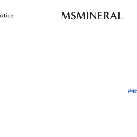
MSMINERAL
otice
판매