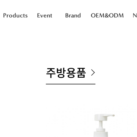
Products
Event
Brand
OEM&ODM
N
주방용품