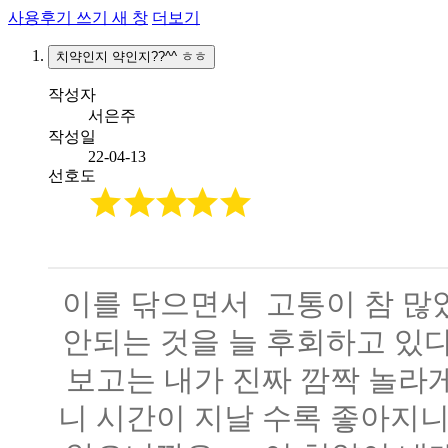
사용후기 쓰기
새 창
더보기
치약인지 약인지??^^ ㅎㅎ
작성자
서은주
작성일
22-04-13
선호도
이를 닦으면서 고통이 참 많
안되는 것을 늘 후회하고 있다
보고는 내가 진짜 깜짝 놀라
니 시간이 지날 수록 좋아지니